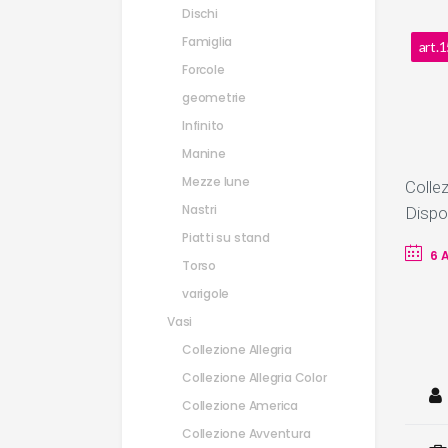
Dischi
Famiglia
art.
Forcole
geometrie
Infinito
Manine
Mezze lune
Colle
Nastri
Dispon
Piatti su stand
6 
Torso
varigole
Vasi
Collezione Allegria
Collezione Allegria Color
Collezione America
Collezione Avventura