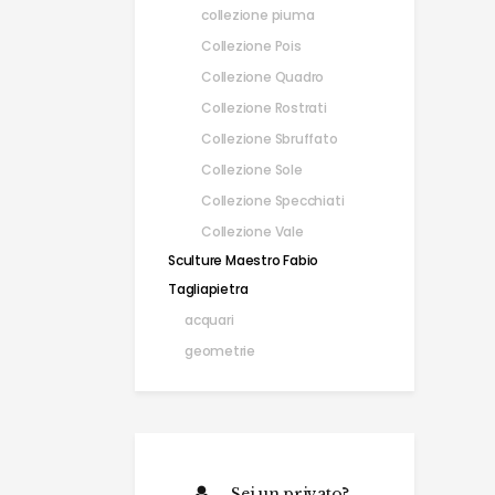
collezione piuma
Collezione Pois
Collezione Quadro
Collezione Rostrati
Collezione Sbruffato
Collezione Sole
Collezione Specchiati
Collezione Vale
Sculture Maestro Fabio
Tagliapietra
acquari
geometrie
Sei un privato?